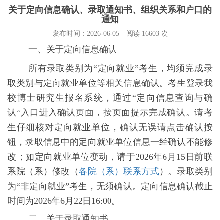
关于定向信息确认、录取通知书、组织关系和户口的
通知
发布时间：2026-06-05
阅读 16603 次
一、关于
定向信息确认
所有录取类别为“定向就业”考生，均须完成录
取类别与定向就业单位等相关信息确认。考生登录我
校博士研究生报名系统，通过“定向信息查询与确
认”入口进入确认页面，按页面提示完成确认。请考
生仔细核对定向就业单位，确认无误请点击确认按
钮，录取信息中的定向就业单位信息一经确认不能修
改；如定向就业单位变动，请于
2026
年
6
月
15
日前联
系院（系）修改
（
各院（系）联系方式
）
。录取类别
为“非定向就业”考生，无须确认。定向信息确认截止
时间为
2026
年
6
月
22
日
16:00
。
二、
关于
录取通知书