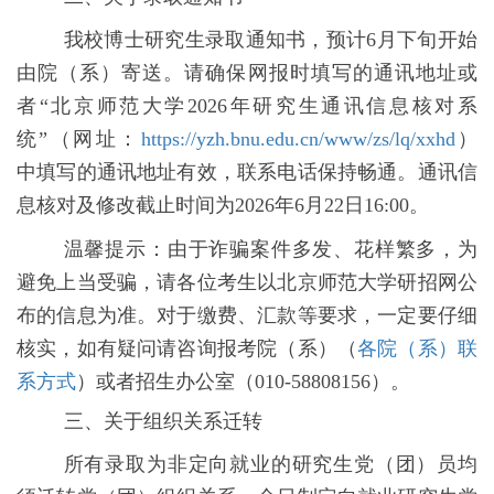
我校博士研究生录取通知书，预计
6
月下旬开始
由院（系）寄送。请确保网报时填写的通讯地址或
者“北京师范大学
2026
年研究生
通讯信息核对
系
统”（网址：
https://yzh.bnu.edu.cn/www/zs/lq/xxhd
）
中填写的通讯地址有效，联系电话保持畅通。通讯信
息核对及修改截止时间为
2026
年
6
月
22
日
16:00
。
温馨提示：由于诈骗案件多发、花样繁多，为
避免上当受骗，请各位考生以北京师范大学研招网公
布的信息为准。对于缴费、汇款等要求，一定要仔细
核实，如有疑问请咨询报考院（系）（
各院（系）联
系方式
）或者招生办公室（
010-58808156
）。
三、
关于
组织关系迁转
所有录取为非定向就业的研究生党（团）员均