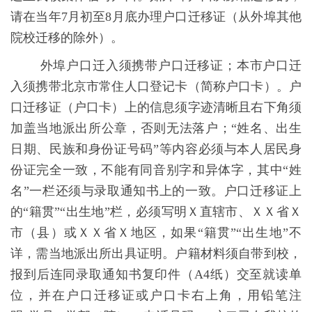
请在当年
7
月初至
8
月底办理户口迁移证（从外埠其他
院校迁移的除外）。
外埠户口迁入须携带户口迁移证；本市户口迁
入须携带北京市常住人口登记卡（简称户口卡）。户
口迁移证（户口卡）上的信息须字迹清晰且右下角须
加盖当地派出所公章，否则无法落户；“姓名、出生
日期、民族和身份证号码”等内容必须与本人居民身
份证完全一致，不能有同音别字和异体字，其中“姓
名”一栏还须与录取通知书上的一致。户口迁移证上
的“籍贯”“出生地”栏，必须写明
Ｘ直辖市、ＸＸ省Ｘ
市（县）或ＸＸ省Ｘ地区，如果“籍贯”“出生地”不
详，需当地派出所出具证明。户籍材料须自带到校，
报到后连同录取通知书复印件（
A4
纸）交至就读单
位，并在户口迁移证或户口卡右上角，用铅笔注