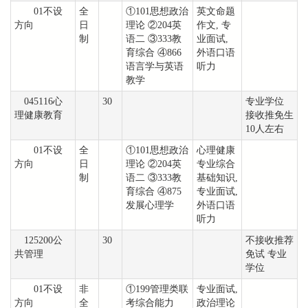
01不设
全
①101思想政治
英文命题
方向
日
理论 ②204英
作文, 专
制
语二 ③333教
业面试,
育综合 ④866
外语口语
语言学与英语
听力
教学
045116心
30
专业学位
理健康教育
接收推免生
10人左右
01不设
全
①101思想政治
心理健康
方向
日
理论 ②204英
专业综合
制
语二 ③333教
基础知识,
育综合 ④875
专业面试,
发展心理学
外语口语
听力
125200公
30
不接收推荐
共管理
免试 专业
学位
01不设
非
①199管理类联
专业面试,
方向
全
考综合能力
政治理论