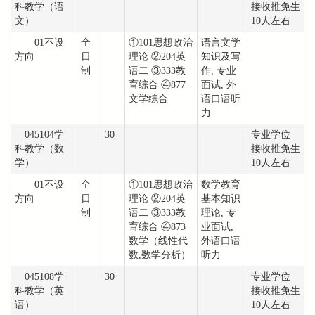
科教学（语
接收推免生
文）
10人左右
01不设
全
①101思想政治
语言文学
方向
日
理论 ②204英
知识及写
制
语二 ③333教
作, 专业
育综合 ④877
面试, 外
文学综合
语口语听
力
045104学
30
专业学位
科教学（数
接收推免生
学）
10人左右
01不设
全
①101思想政治
数学教育
方向
日
理论 ②204英
基本知识
制
语二 ③333教
理论, 专
育综合 ④873
业面试,
数学（线性代
外语口语
数,数学分析）
听力
045108学
30
专业学位
科教学（英
接收推免生
语）
10人左右