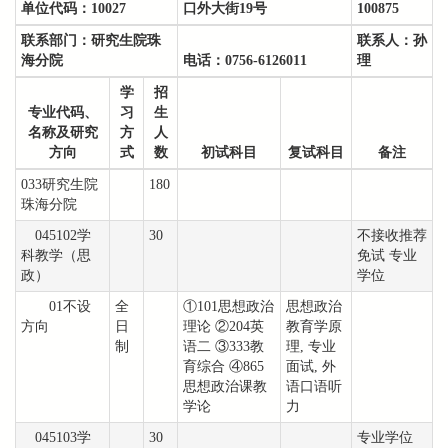
单位代码：
10027
口外大街19号
100875
联系部门：
研究生院珠
联系人：
孙
海分院
电话：
0756-6126011
理
学
招
专业代码、
习
生
名称及研究
方
人
方向
式
数
初试科目
复试科目
备注
033研究生院
180
珠海分院
045102学
30
不接收推荐
科教学（思
免试 专业
政）
学位
01不设
全
①101思想政治
思想政治
方向
日
理论 ②204英
教育学原
制
语二 ③333教
理, 专业
育综合 ④865
面试, 外
思想政治课教
语口语听
学论
力
045103学
30
专业学位