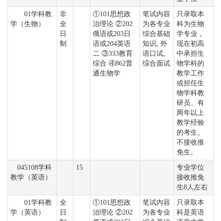
01学科教
非
①101思想政
笔试内容
只录取本
学（生物）
全
治理论 ②202
为各专业
科为生物
日
俄语或203日
综合基础
学专业，
制
语或204英语
知识, 外
现在初高
二 ③333教育
语口试,
中承担生
综合 ④862普
综合面试
物学科的
通生物学
教学工作
或担任生
物学科教
研员、有
两年以上
教学经验
的考生。
不接收推
免生。
045108学科
15
专业学位
教学（英语）
接收推免
生8人左右
01学科教
全
①101思想政
笔试内容
只录取本
学（英语）
日
治理论 ②202
为各专业
科是英语