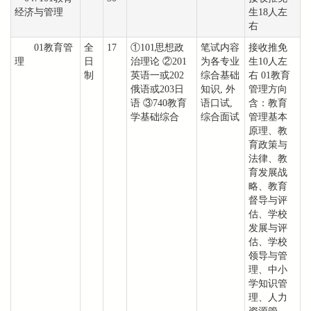
经济与管理
生18人左
右
01教育管
全
17
①101思想政
笔试内容
接收推免
理
日
治理论 ②201
为各专业
生10人左
制
英语一或202
综合基础
右 01教育
俄语或203日
知识, 外
管理方向
语 ③740教育
语口试,
含：教育
学基础综合
综合面试
管理基本
原理、教
育政策与
法律、教
育发展战
略、教育
督导与评
估、学校
发展与评
估、学校
领导与管
理、中小
学知识管
理、人力