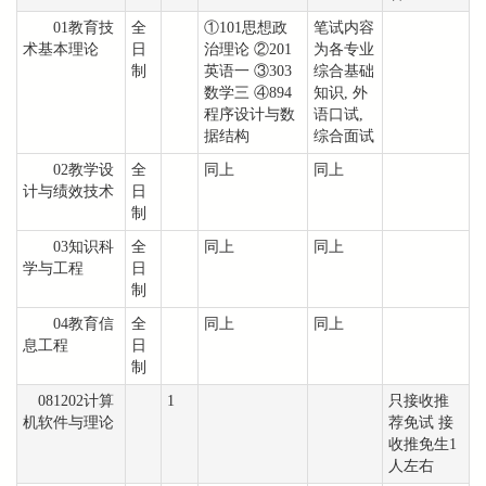
01教育技
全
①101思想政
笔试内容
术基本理论
日
治理论 ②201
为各专业
制
英语一 ③303
综合基础
数学三 ④894
知识, 外
程序设计与数
语口试,
据结构
综合面试
02教学设
全
同上
同上
计与绩效技术
日
制
03知识科
全
同上
同上
学与工程
日
制
04教育信
全
同上
同上
息工程
日
制
081202计算
1
只接收推
机软件与理论
荐免试 接
收推免生1
人左右