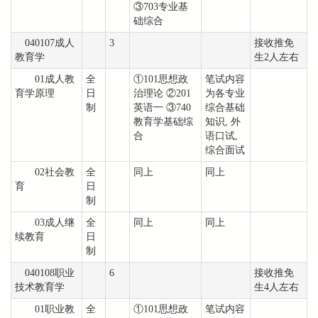
③703专业基
础综合
040107成人
3
接收推免
教育学
生2人左右
01成人教
全
①101思想政
笔试内容
育学原理
日
治理论 ②201
为各专业
制
英语一 ③740
综合基础
教育学基础综
知识, 外
合
语口试,
综合面试
02社会教
全
同上
同上
育
日
制
03成人继
全
同上
同上
续教育
日
制
040108职业
6
接收推免
技术教育学
生4人左右
01职业教
全
①101思想政
笔试内容