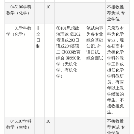
045106学科
10
不接收推
教学（化学）
荐免试 专
业学位
01学科教
非
①101思想政
笔试内容
只录取本
学（化学）
全
治理论 ②202
为各专业
科为化学
日
俄语或203日
综合基础
专业，现
制
语或204英语
知识, 外
在初高中
二 ③333教育
语口试,
承担化学
综合 ④990化
综合面试
学科的教
学（无机化
学工作或
学、有机化
担任化学
学）
学科教研
员、有两
年以上教
学经验的
考生。不
接收推免
生。
045107学科
10
不接收推
教学（生物）
荐免试 专
业学位