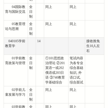
04国际教
全
同上
同上
育与国际交流
日
制
05教育理
全
同上
同上
论与思潮
日
制
040105学前
14
接收推免
教育学
生10人左
右
01学前教
全
①101思想政
笔试内容
育政策与管理
日
治理论 ②201
为各专业
制
英语一或202
综合基础
俄语或203日
知识, 外
语 ③740教育
语口试,
学基础综合
综合面试
02学前儿
全
同上
同上
童发展与学习
日
制
03学前教
全
同上
同上