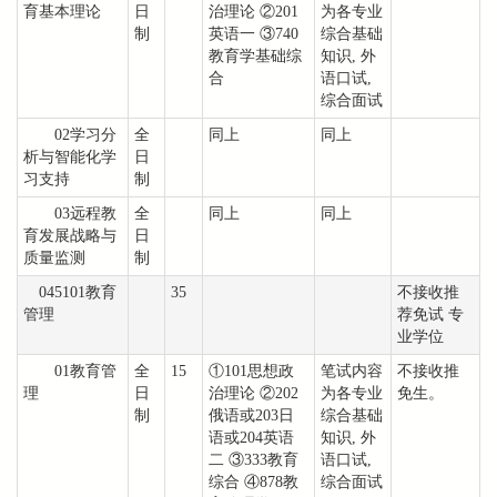
育基本理论
日
治理论 ②201
为各专业
制
英语一 ③740
综合基础
教育学基础综
知识, 外
合
语口试,
综合面试
02学习分
全
同上
同上
析与智能化学
日
习支持
制
03远程教
全
同上
同上
育发展战略与
日
质量监测
制
045101教育
35
不接收推
管理
荐免试 专
业学位
01教育管
全
15
①101思想政
笔试内容
不接收推
理
日
治理论 ②202
为各专业
免生。
制
俄语或203日
综合基础
语或204英语
知识, 外
二 ③333教育
语口试,
综合 ④878教
综合面试