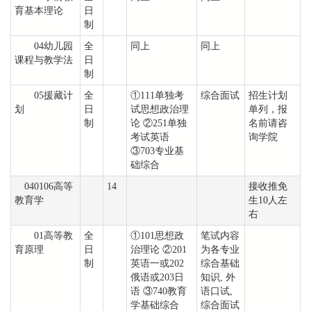
育基本理论
日
制
04幼儿园
全
同上
同上
课程与教学法
日
制
05援藏计
全
①111单独考
综合面试
招生计划
划
日
试思想政治理
单列，报
制
论 ②251单独
名前请咨
考试英语
询学院
③703专业基
础综合
040106高等
14
接收推免
教育学
生10人左
右
01高等教
全
①101思想政
笔试内容
育原理
日
治理论 ②201
为各专业
制
英语一或202
综合基础
俄语或203日
知识, 外
语 ③740教育
语口试,
学基础综合
综合面试