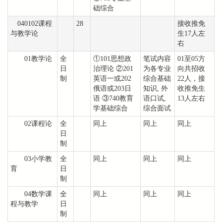
础综合
040102课程
28
接收推免
与教学论
生17人左
右
01教学论
全
①101思想政
笔试内容
01至05方
日
治理论 ②201
为各专业
向共招收
制
英语一或202
综合基础
22人，接
俄语或203日
知识, 外
收推免生
语 ③740教育
语口试,
13人左右
学基础综合
综合面试
02课程论
全
同上
同上
同上
日
制
03小学教
全
同上
同上
同上
育
日
制
04数学课
全
同上
同上
同上
程与教学
日
制