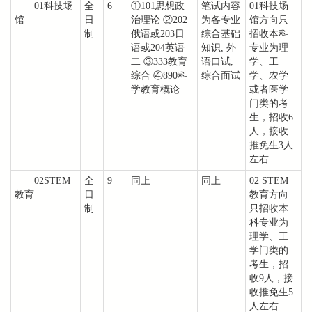
01科技场
全
6
①101思想政
笔试内容
01科技场
馆
日
治理论 ②202
为各专业
馆方向只
制
俄语或203日
综合基础
招收本科
语或204英语
知识, 外
专业为理
二 ③333教育
语口试,
学、工
综合 ④890科
综合面试
学、农学
学教育概论
或者医学
门类的考
生，招收6
人，接收
推免生3人
左右
02STEM
全
9
同上
同上
02 STEM
教育
日
教育方向
制
只招收本
科专业为
理学、工
学门类的
考生，招
收9人，接
收推免生5
人左右