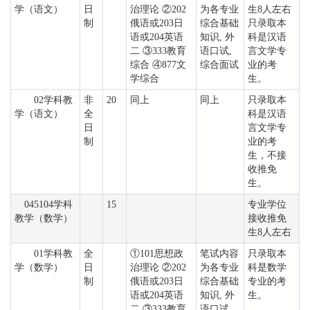
学（语文）
日
治理论 ②202
为各专业
生8人左右
制
俄语或203日
综合基础
只录取本
语或204英语
知识, 外
科是汉语
二 ③333教育
语口试,
言文学专
综合 ④877文
综合面试
业的考
学综合
生。
02学科教
非
20
同上
同上
只录取本
学（语文）
全
科是汉语
日
言文学专
制
业的考
生，不接
收推免
生。
045104学科
15
专业学位
教学（数学）
接收推免
生8人左右
01学科教
全
①101思想政
笔试内容
只录取本
学（数学）
日
治理论 ②202
为各专业
科是数学
制
俄语或203日
综合基础
专业的考
语或204英语
知识, 外
生。
二 ③333教育
语口试,