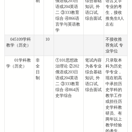
制
俄语或203日
综合基础
语言文学
语或204英语
知识, 外
专业的考
二 ③333教育
语口试,
生，接收
综合 ④866语
综合面试
推免生8人
言学与英语教
左右
学
045109学科
10
不接收推
教学（历史）
荐免试 专
业学位
01学科教
非
①101思想政
笔试内容
只录取本
学（历史）
全
治理论 ②202
为各专业
科为历史
日
俄语或203日
综合基础
学专业，
制
语或204英语
知识, 外
现在初高
二 ③333教育
语口试,
中承担历
综合 ④864历
综合面试
史学科的
史学综合
教学工作
或担任历
史学科教
研员、有
两年以上
教学经验
的考生。