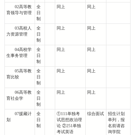
02高等教
全
同上
同上
育领导与管理
日
制
03高校人
全
同上
同上
力资源管理
日
制
04高校学
全
同上
同上
生事务管理
日
制
05高等教
全
同上
同上
育比较
日
制
06高等教
全
同上
同上
育社会学
日
制
07援藏计
全
①111单独考
综合面试
招生计划
划
日
试思想政治理
单列，报
制
论 ②251单独
名前请咨
考试英语
询学院