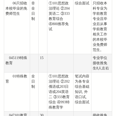
06只招收
非
①101思想政
综合面试
只招收本
本校毕业的免
全
治理论 ②204
科专业为
费师范生
日
英语二 ③333
学前教育
制
教育综合
专业且毕
④800推荐免
业后从事
试
学前教育
相关工作
的本校毕
业免费师
范生。
045119特殊
15
专业学位
教育
接收推免
生8人左右
01特殊教
全
①101思想政
笔试内容
育
日
治理论 ②202
为各专业
制
俄语或203日
综合基础
语或204英语
知识, 外
二 ③333教育
语口试,
综合 ④993特
综合面试
殊教育学
047101教育
30
接收推免