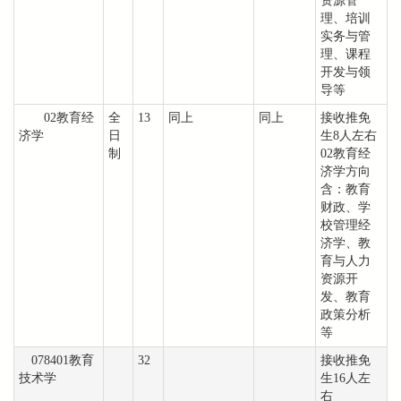
资源管
理、培训
实务与管
理、课程
开发与领
导等
02教育经
全
13
同上
同上
接收推免
济学
日
生8人左右
制
02教育经
济学方向
含：教育
财政、学
校管理经
济学、教
育与人力
资源开
发、教育
政策分析
等
078401教育
32
接收推免
技术学
生16人左
右