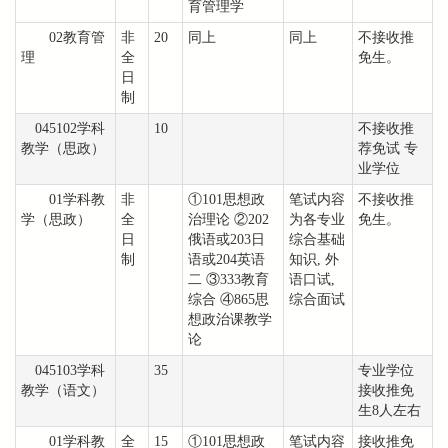
育管理学
02教育管
非
20
同上
同上
不接收推
理
全
免生。
日
制
045102学科
10
不接收推
教学（思政）
荐免试 专
业学位
01学科教
非
①101思想政
笔试内容
不接收推
学（思政）
全
治理论 ②202
为各专业
免生。
日
俄语或203日
综合基础
制
语或204英语
知识, 外
二 ③333教育
语口试,
综合 ④865思
综合面试
想政治课教学
论
045103学科
35
专业学位
教学（语文）
接收推免
生8人左右
01学科教
全
15
①101思想政
笔试内容
接收推免