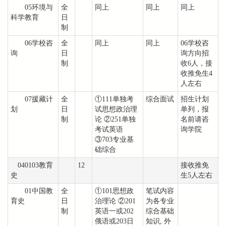
05环境与
全
同上
同上
同上
科学教育
日
制
06学校咨
全
同上
同上
06学校咨
询
日
询方向招
制
收6人，接
收推免生4
人左右
07援藏计
全
①111单独考
综合面试
招生计划
划
日
试思想政治理
单列，报
制
论 ②251单独
名前请咨
考试英语
询学院
③703专业基
础综合
040103教育
12
接收推免
史
生5人左右
01中国教
全
①101思想政
笔试内容
育史
日
治理论 ②201
为各专业
制
英语一或202
综合基础
俄语或203日
知识, 外