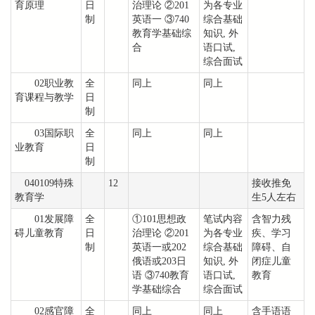
育原理
日
治理论 ②201
为各专业
制
英语一 ③740
综合基础
教育学基础综
知识, 外
合
语口试,
综合面试
02职业教
全
同上
同上
育课程与教学
日
制
03国际职
全
同上
同上
业教育
日
制
040109特殊
12
接收推免
教育学
生5人左右
01发展障
全
①101思想政
笔试内容
含智力残
碍儿童教育
日
治理论 ②201
为各专业
疾、学习
制
英语一或202
综合基础
障碍、自
俄语或203日
知识, 外
闭症儿童
语 ③740教育
语口试,
教育
学基础综合
综合面试
02感官障
全
同上
同上
含手语语