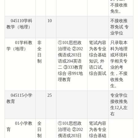
不接收推
免生。
045110学科
10
不接收推
教学（地理）
荐免试 专
业学位
01学科教
非
①101思想政
笔试内容
只录取本
学（地理）
全
治理论 ②202
为各专业
科为地理
日
俄语或203日
综合基础
或环境科
制
语或204英语
知识, 外
学相关专
二 ③333教育
语口试,
业的考
综合 ④991地
综合面试
生，不接
理教育
收推免
生。
045115小学
25
专业学位
教育
接收推免
生12人左
右
01小学教
全
①101思想政
笔试内容
育
日
治理论 ②202
为各专业
制
俄语或203日
综合基础