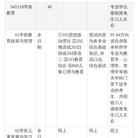
045118学前
40
专业学位
教育
接收推免
生12人左
右
01学前教
全
①101思想政
笔试内容
01-04方向
育政策与管理
日
治理论 ②202
为各专业
优先录取
制
俄语或203日
综合基础
本科所学
语或204英语
知识, 外
专业为教
二 ③333教育
语口试,
育学、心
综合 ④868儿
综合面试
理学、管
童心理与教育
理学等相
关学科门
类下设专
业的考
生，共招
收25人，
接收推免
生12人左
右
02学前儿
全
同上
同上
同上
童发展与学习
日