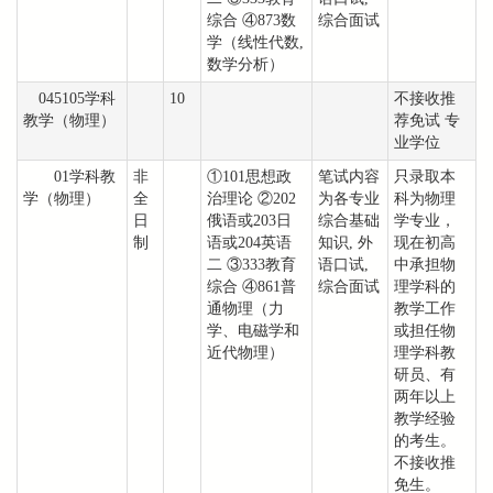
综合 ④873数
综合面试
学（线性代数,
数学分析）
045105学科
10
不接收推
教学（物理）
荐免试 专
业学位
01学科教
非
①101思想政
笔试内容
只录取本
学（物理）
全
治理论 ②202
为各专业
科为物理
日
俄语或203日
综合基础
学专业，
制
语或204英语
知识, 外
现在初高
二 ③333教育
语口试,
中承担物
综合 ④861普
综合面试
理学科的
通物理（力
教学工作
学、电磁学和
或担任物
近代物理）
理学科教
研员、有
两年以上
教学经验
的考生。
不接收推
免生。