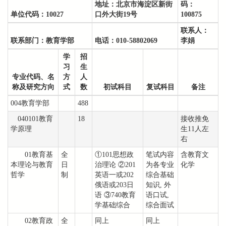
地址：
北京市海淀区新街
码：
单位代码：
10027
口外大街19号
100875
联系人：
联系部门：
教育学部
电话：
010-58802069
李娟
学
招
习
生
专业代码、名
方
人
称及研究方向
式
数
初试科目
复试科目
备注
004教育学部
488
040101教育
18
接收推免
学原理
生11人左
右
01教育基
全
①101思想政
笔试内容
含教育文
本理论与教育
日
治理论 ②201
为各专业
化学
哲学
制
英语一或202
综合基础
俄语或203日
知识, 外
语 ③740教育
语口试,
学基础综合
综合面试
02教育政
全
同上
同上