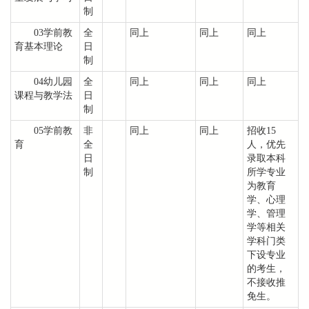
制
03学前教
全
同上
同上
同上
育基本理论
日
制
04幼儿园
全
同上
同上
同上
课程与教学法
日
制
05学前教
非
同上
同上
招收15
育
全
人，优先
日
录取本科
制
所学专业
为教育
学、心理
学、管理
学等相关
学科门类
下设专业
的考生，
不接收推
免生。