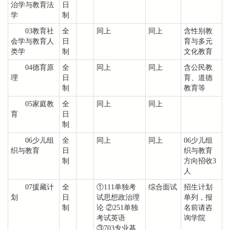
治学与教育法
日
学
制
03教育社
全
同上
同上
含性别教
会学与教育人
日
育与多元
类学
制
文化教育
04德育原
全
同上
同上
含公民教
理
日
育、道德
制
教育等
05家庭教
全
同上
同上
育
日
制
06少儿组
全
同上
同上
06少儿组
织与教育
日
织与教育
制
方向招收3
人
07援藏计
全
①111单独考
综合面试
招生计划
划
日
试思想政治理
单列，报
制
论 ②251单独
名前请咨
考试英语
询学院
③703专业基