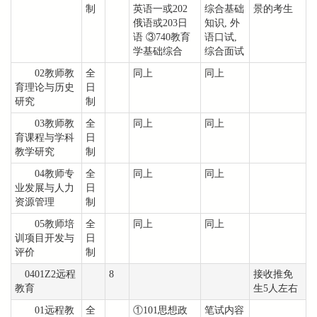
制
英语一或202
综合基础
景的考生
俄语或203日
知识, 外
语 ③740教育
语口试,
学基础综合
综合面试
02教师教
全
同上
同上
育理论与历史
日
研究
制
03教师教
全
同上
同上
育课程与学科
日
教学研究
制
04教师专
全
同上
同上
业发展与人力
日
资源管理
制
05教师培
全
同上
同上
训项目开发与
日
评价
制
0401Z2远程
8
接收推免
教育
生5人左右
01远程教
全
①101思想政
笔试内容