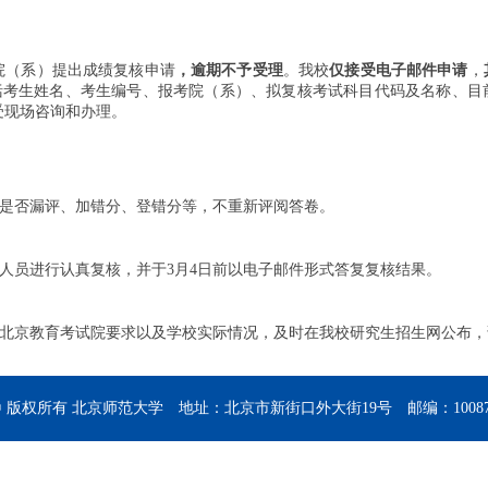
院（系）提出成绩复核申请
，逾期不予受理
。我校
仅接受电子邮件申请
，
括考生姓名、考生编号、报考院（系）、拟复核考试科目代码及名称、目
受现场咨询和办理。
是否漏评、加错分、登错分等，不重新评阅答卷。
人员进行认真复核，并于3月4日前以电子邮件形式答复复核结果。
北京教育考试院要求以及学校实际情况，及时在我校研究生招生网公布，
© 版权所有 北京师范大学 地址：北京市新街口外大街19号 邮编：10087