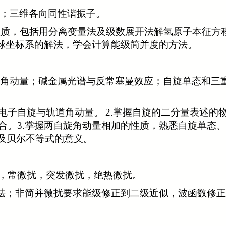
；三维各向同性谐振子。
性质，包括用分离变量法及级数展开法解氢原子本征方
球坐标系的解法，学会计算能级简并度的方法。
总角动量；碱金属光谱与反常塞曼效应；自旋单态和三
电子自旋与轨道角动量。
2.
掌握自旋的二分量表述的
合。
3.
掌握两自旋角动量相加的性质，熟悉自旋单态、
及贝尔不等式的意义。
，常微扰，突发微扰，绝热微扰。
方法；非简并微扰要求能级修正到二级近似，波函数修