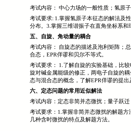
考试内容：
中心力场的一般性质；氢原子
考试要求:
1.
掌握氢原子本征态的解法及
分布。
3.
掌握三维谐振子在直角坐标系和
五
、
自旋、角动量的耦合
考试内容：
自旋态的描述及泡利矩阵；
合态，
EPR
佯谬和贝尔不等式。
考试要求：
1.
了解自旋的实验基础，比较
旋对碱金属能级的修正，两电子自旋的耦
态与混合态的概念，了解
EPR
佯谬的提出
六、定态问题的常用近似解法
考试内容：
定态非简并态微扰；量子跃迁
考试要求：
1.掌握非简并态微扰的解题
几种含时微扰的特点及解题方法。